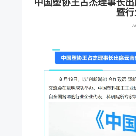
中国塑协王占杰理事长出席
暨行
Au