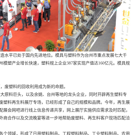
制造水平已处于国内先进地位。模具与塑料作为台州市重点发展七大千
州模塑产业增长快速，塑料规上企业
387
家实现产值达
16
0
亿元。模具规
压，废塑料的回收利用成为新的命题。
两大原料巨头，以及余姚、台州等地的龙头企业，同时开辟再生塑料专
废塑料再生料展厅专场，已经形成了自己的规模和品牌。今年，再生展
配展会网吧进行线上信息传递共享，网上展厅实施供应需求及时匹配，
外商合作以及交流晚宴等进一步地帮助废塑料、再生料客户现场匹配洽
各个领域，形成了日用塑料制品、工程塑料制品、工业塑料制品、农用