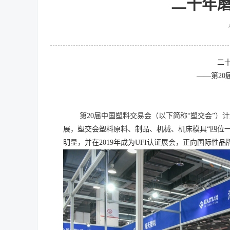
二十年磨
二
——第2
第
20
届中国塑料交易会（以下简称
“
塑交会
”
）
计
展，塑交会塑料原料、制品、机械、机床模具
“
四位
明显，并
在
2019
年成为
UFI
认证展会，
正向国际性品