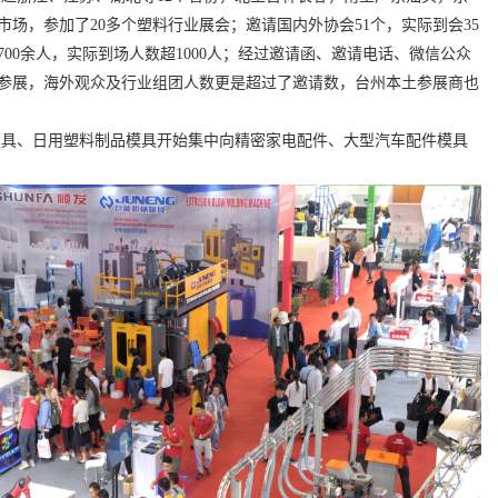
市场，参加了
20
多个塑料行业展会；邀请国内外协会
51
个，实际到会
35
700
余人，实际到场人数超
1000
人；经过邀请函、邀请电话、微信公众
参展，海外观众及行业组团人数更是超过了邀请数，台州本土参展商也
。
模具、日用塑料制品模具开始集中向精密家电配件、大型汽车配件模具