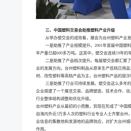
三、中国塑料交易会助推塑料产业升级
从举办塑交会的成效看，展会为台州塑料产业
一是助推了产业规模提升。
2001
年首届中国塑
年产量已超
600
多万吨。这其中，塑交会连续
19
年的
二是助推了产品档次提升。每届塑交会都汇聚
业的发展方向。台州塑料制品从原来生产低档日用品
材、改性塑料等高档产品为主，台州塑料产品的层次
三是助推了行业可持续发展。塑交会这么多年
企业搭建了一个展览交易、品牌塑造、技术合作、信
行业整体结构调整和优化升级。
台州塑料产业从最初的小而散，到现在形成了
“
中国
自海内外近
3
万多人次的塑料行业专业人士齐聚台州
业信息的集散地和发源地的品牌效应，对扩大台州城
作用。