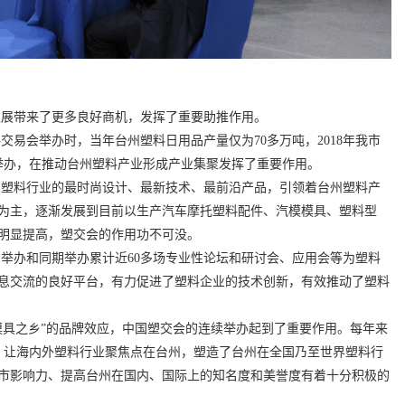
发展带来了更多良好商机，发挥了重要助推作用。
料交易会举办时，当年台州塑料日用品产量仅为
70
多万吨，
2018
年我市
举办，在推动台州塑料产业形成产业集聚发挥了重要作用。
了塑料行业的最时尚设计、最新技术、最前沿产品，引领着台州塑料产
为主，逐渐发展到目前以生产汽车摩托塑料配件、汽模模具、塑料型
明显提高，塑交会的作用功不可没。
的举办和同期举办累计近
60
多场专业性论坛和研讨会、应用会等为塑料
息交流的良好平台，有力促进了塑料企业的技术创新，有效推动了塑料
模具之乡
”
的品牌效应，中国塑交会的连续举办起到了重要作用。每年来
，让海内外塑料行业聚焦点在台州，塑造了台州在全国乃至世界塑料行
市影响力、提高台州在国内、国际上的知名度和美誉度有着十分积极的