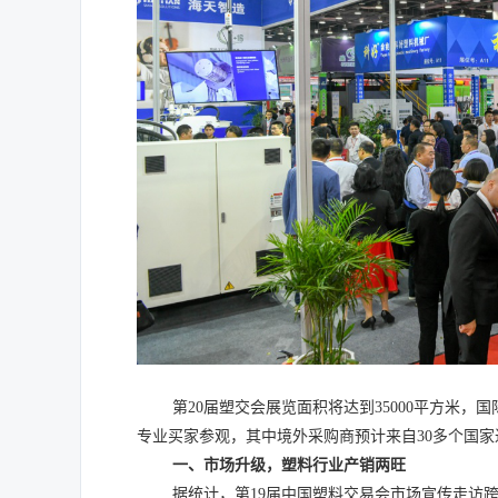
第
20
届塑交会展览面积将达到
35000
平方米，国
专业买家参观，其中境外采购商预计来自
30
多个国家
一、市场升级，塑料行业产销两旺
据统计，第
19
届中国塑料交易会市场宣传走访