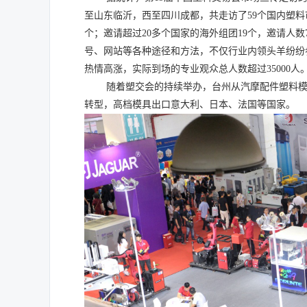
至山东临沂，西至四川成都，共走访了
59
个国内塑料
个；邀请超过
20
多个国家的海外组团
19
个，邀请人数
号、网站等各种途径和方法，不仅行业内领头羊纷纷
热情高涨，实际到场的专业观众总人数超过
35000
人
随着塑交会的持续举办，台州从汽摩配件塑料
转型，高档模具出口意大利、日本、法国等国家。