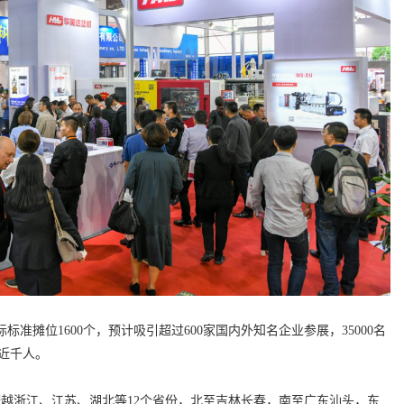
际标准摊位
1600
个，预计吸引超过
600
家国内外知名企业参展，
35000
名
近千人。
跨越浙江、江苏、湖北等
12
个省份，北至吉林长春，南至广东汕头，东