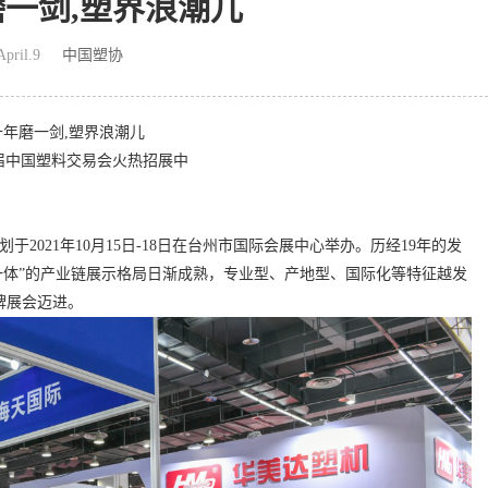
一剑,塑界浪潮儿
April.9
中国塑协
十年磨一剑,塑界浪潮儿
0届中国塑料交易会火热招展中
划
于
2021
年
10
月
1
5
日
-18
日在台州市国际会展中心举办。历经
19
年的发
一体
”
的产业链展示格局日渐成熟，专业型、产地型、国际化等特征越发
牌展会迈进。