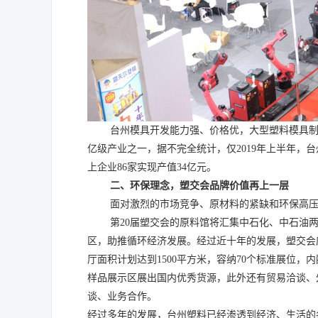
台州模具开发能力强、价格优，大型塑料模具
亿级产业之一，据不完全统计，仅
2019
年上半年，台
上企业
86
家实现产值
3
4
亿元。
二、环保理念，塑交会品牌价值再上一层
面对激烈的市场竞争、原材料的紧缺和环保高
第
20
届塑交会的原料馆将汇集中石化、中石油
区，助推循环经济发展。经过近十年的发展，塑交会
厅面积计划达到
1500
平方米，容纳
70
个标准展位，内
样品展示区展出国内优秀货源，此外还有贸易洽谈、
谈、业务合作。
经过多年的发展，台州塑料已经渗透到经济、生活的